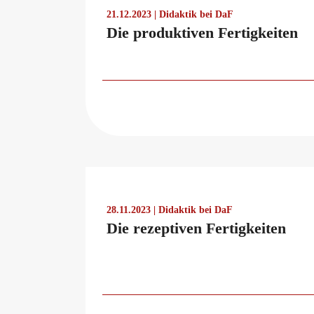
telc in der Presse
21.12.2023 | Didaktik bei DaF
Shop
Campus
Training
Community
Die produktiven Fertigkeiten
telc News
Career
Meet telc
28.11.2023 | Didaktik bei DaF
Die rezeptiven Fertigkeiten
Job offers
Newsletter