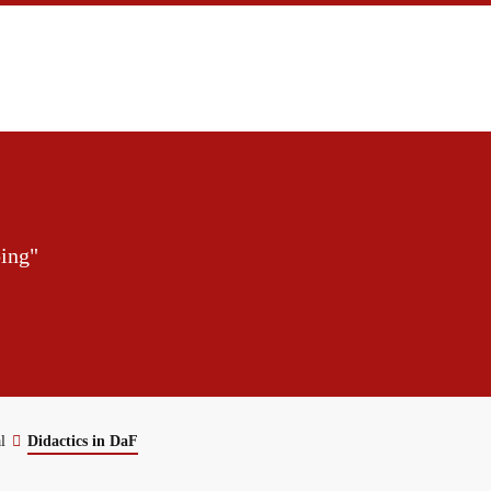
ing"
l
Didactics in DaF