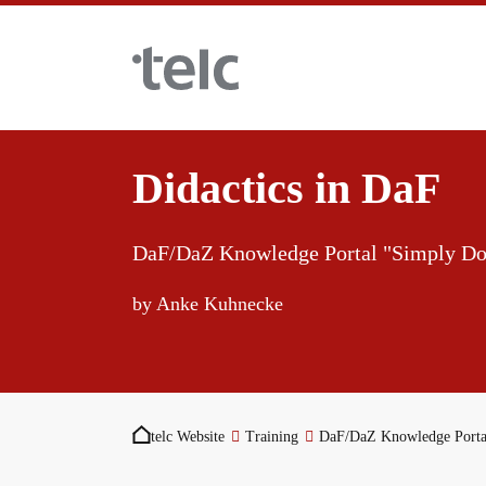
Skip to main content
Didactics in DaF
Language examinations
DaF/DaZ Knowledge Portal "Simply Do
Certificate examinations
Teaching materials
by Anke Kuhnecke
telc Remote Tests
German for integration
Training
You are here:
telc Prüfungen in Bad Homburg
General German
Training programme
telc Website
Training
DaF/DaZ Knowledge Porta