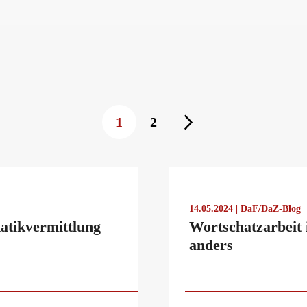
erman
1
2
14.05.2024 | DaF/DaZ-Blog
atikvermittlung
Wortschatzarbeit 
anders