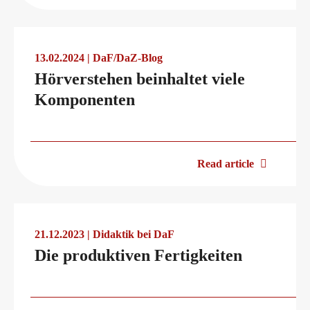
telc in der Presse
Shop
Campus
Training
Community
13.02.2024 | DaF/DaZ-Blog
telc News
Hörverstehen beinhaltet viele
Komponenten
Career
Read article
Meet telc
Job offers
21.12.2023 | Didaktik bei DaF
Die produktiven Fertigkeiten
Newsletter