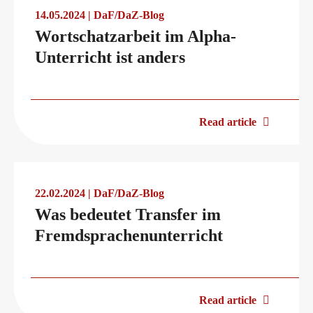
14.05.2024 | DaF/DaZ-Blog
Wortschatzarbeit im Alpha-
Digital examinations
Campus
Unterricht ist anders
Verification of telc certificates
DaF/DaZ Knowledge Portal
Read article
Language examinations: support & FAQ
Support & FAQs – Training
22.02.2024 | DaF/DaZ-Blog
Was bedeutet Transfer im
We are telc
Fremdsprachenunterricht
Die Zukunft spricht telc
Contact
Read article