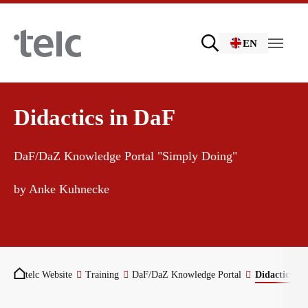
Skip to main content
EN
Language examinations
Didactics in DaF
DaF/DaZ Knowledge Portal "Simply Doing"
Certificate examinations
Teaching materials
by Anke Kuhnecke
telc Remote Tests
German for integration
Training
You are here:
telc Prüfungen in Bad Homburg
General German
Training programme
telc Website
Training
DaF/DaZ Knowledge Portal
Didactics in