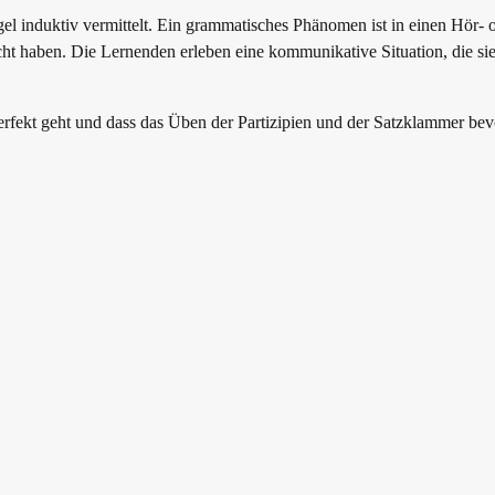
l induktiv vermittelt. Ein grammatisches Phänomen ist in einen Hör- 
acht haben. Die Lernenden erleben eine kommunikative Situation, die s
rfekt geht und dass das Üben der Partizipien und der Satzklammer bevors
ehmenden
die Regel von ganz allein
.
n nun die Aufgabe erhalten, im Dialog herauszusuchen, was Freundin
uation eingebettet. Gemeinsam soll nun über vergangenen Aktivitäten g
becken herumprobieren.
uppe und jede/-r Teilnehmende lernt anders. Manche werden ohne Probl
heraus. Möglicherweise gibt es aber auch mindestens eine/-n Teilnehmend
.
en und ins tiefe Wasser zu gehen. Eine Frage im Lernprozess bedeutet 
ie Regel selbstständig zu finden. Dabei gibt es verschiedene Wege. 
t auf Postern oder an der Tafel ein Schema, das die Struktur des Perfek