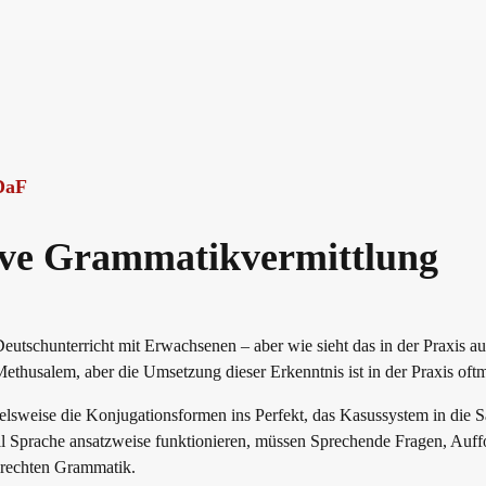
erman
DaF
tive Grammatikvermittlung
eutschunterricht mit Erwachsenen – aber wie sieht das in der Praxis a
Methusalem, aber die Umsetzung dieser Erkenntnis ist in der Praxis oftma
lsweise die Konjugationsformen ins Perfekt, das Kasussystem in die S
ll Sprache ansatzweise funktionieren, müssen Sprechende Fragen, Auff
lrechten Grammatik.