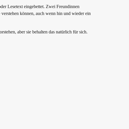
oder Lesetext eingebettet. Zwei Freundinnen
ie verstehen können, auch wenn hin und wieder ein
tehen, aber sie behalten das natürlich für sich.
 A und B jeweils gemacht haben. Auch die Aufgabe
esprochen werden und der/ die Kursleitende lässt
eme die Aktivitäten heraussuchen und aufschreiben.
e*-n, die/der an dieser Stelle stutzig wird,
grünes Licht für die Aufnahmebereitschaft. Beim
Lassen Sie die Teilnehmenden in Gruppen
ts so übersichtlich wie möglich darstellt.