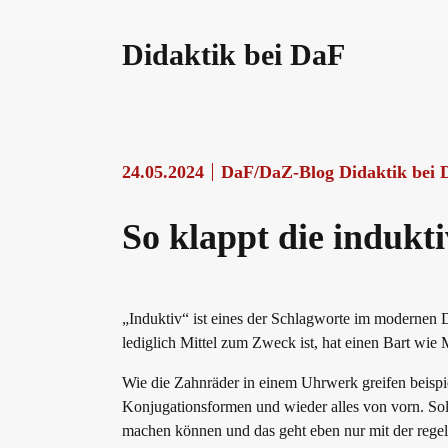
Become a telc Examination Centre
Teaching materials for Business and Vocational G
ZQ BSK
Didaktik bei DaF
Find a telc examination centre
Learning German with telc
Qualifizierung Prüfungsverantwortung
24.05.2024
DaF/DaZ-Blog Didaktik bei 
Placement tests
German for university
Examining and rating - qualifications
So klappt die induk
Information for telc examination centres
FAQs teaching materials
Professional development phases
„Induktiv“ ist eines der Schlagworte im modernen D
lediglich Mittel zum Zweck ist, hat einen Bart wie 
telc Zertifikate DIGITAL
Free downloads
telc training formats
Wie die Zahnräder in einem Uhrwerk greifen beispie
Konjugationsformen und wieder alles von vorn. So
machen können und das geht eben nur mit der rege
Why telc certificates?
Info package
In-house events