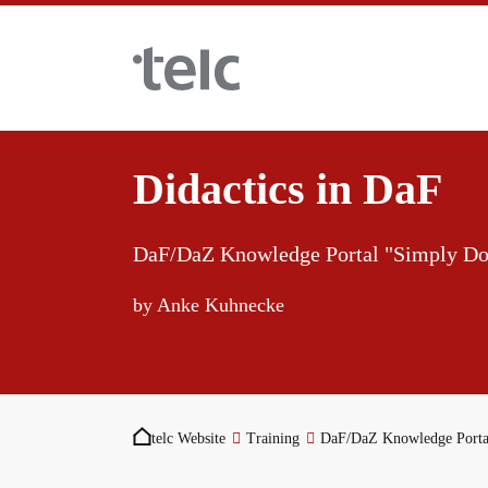
Skip to main content
Didactics in DaF
Language examinations
DaF/DaZ Knowledge Portal "Simply Do
Certificate examinations
Teaching materials
by Anke Kuhnecke
telc Remote Tests
German for integration
Training
You are here:
telc Prüfungen in Bad Homburg
General German
Training programme
telc Website
Training
DaF/DaZ Knowledge Porta